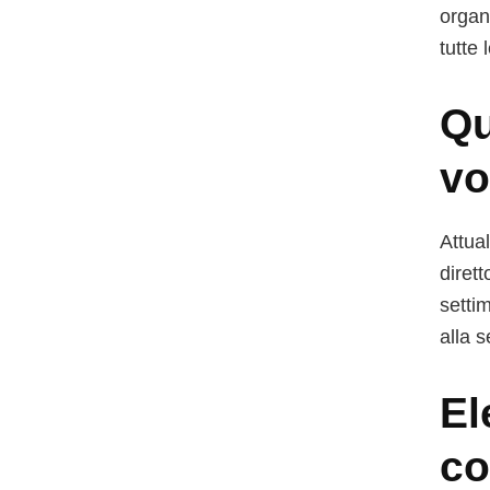
organ
tutte 
Qu
vo
Attua
dirett
settim
alla 
El
co