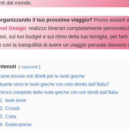
nti dal mondo.
organizzando il tuo prossimo viaggio?
Posso aiutarti a
vel Design
:
realizzo itinerari completamente personalizzat
ssi, sul tuo budget e sul ritmo della tua famiglia, per far
re con la tranquillità di avere un viaggio pensato davvero
tenuti
nascondi
ome trovare voli diretti per le isole greche
uante sono le isole greche con volo diretto dall’Italia?
lenco completo delle isole greche con voli diretti dall’Italia
1.
Isole Ionie
2.
Cicladi
3.
Creta
4.
Dodecaneso