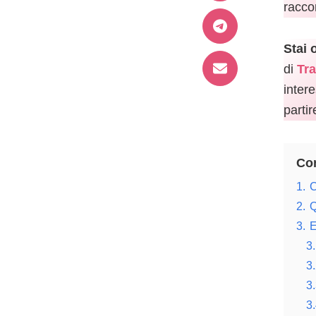
racco
Stai 
di
Tra
intere
parti
Con
1.
C
2.
Q
3.
E
3.
3.
3.
3.