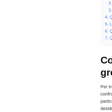
3.
3.
4.
Q
5.
L
6.
Q
7.
Q
Co
gr
Per tr
confr
parti
desid