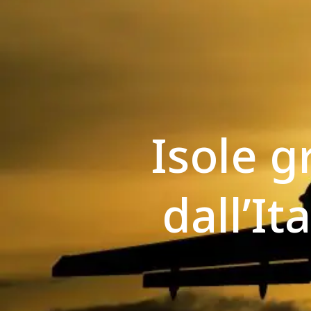
Isole g
dall’It