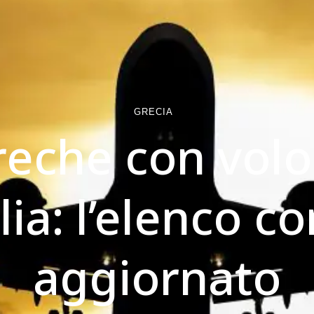
GRECIA
reche con volo
alia: l’elenco 
aggiornato