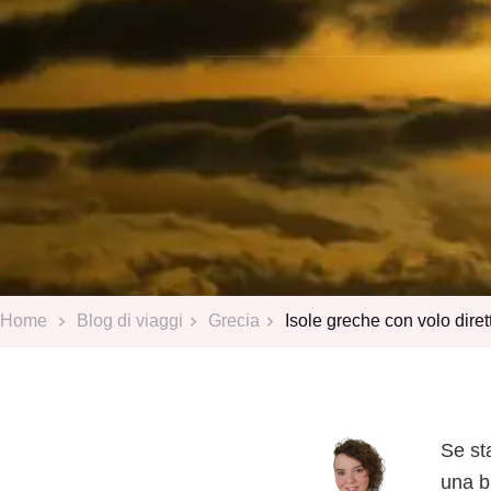
Home
Blog di viaggi
Grecia
Isole greche con volo diret
Se st
una b