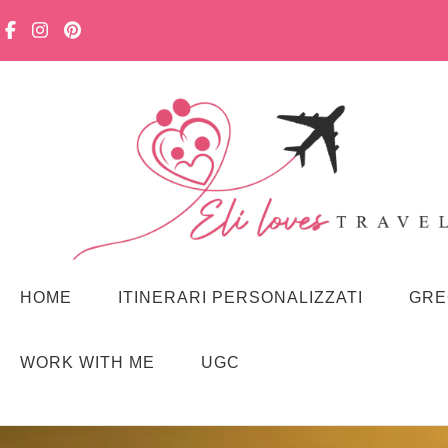
Viaggiare in famiglia, senza stress. Con curiosità, lentezza e m
Eli loves travelling
HOME
ITINERARI PERSONALIZZATI
GRE
WORK WITH ME
UGC