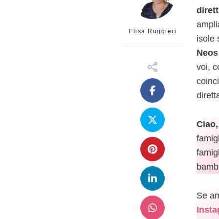
dirett
ampli
Elisa Ruggieri
isole
Neos
voi, 
coinc
diret
Ciao,
famigl
famig
bambin
Se ami
Insta