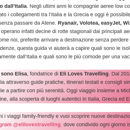
o dall’Italia
. Negli ultimi anni le compagnie aeree low co
ato i collegamenti tra l’Italia e la Grecia e oggi è possi
 senza passare da Atene.
Ryanair, Volotea, easyJet, Wi
operano infatti decine di rotte stagionali dai principali ae
come noi, preferite arrivare a destinazione senza perdere
idenze, questa guida vi aiuterà a capire quali sono le iso
tamente dall’Italia e quali sono le più comode per una vac
 sono Elisa
, fondatrice di
Eli Loves Travelling
. Dal 201
ia attraverso guide pratiche, itinerari testati e consigli si
lie a partire con più serenità. Oggi viaggio insieme a Mic
e, alla scoperta di luoghi autentici in Italia, Grecia ed 
 i viaggi family-friendly e vuoi scoprire nuove destinazio
gram @elilovestravelling
,
dove condivido ogni giorno is