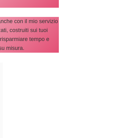
nche con il mio servizio
i, costruiti sui tuoi
ti risparmiare tempo e
 su misura.