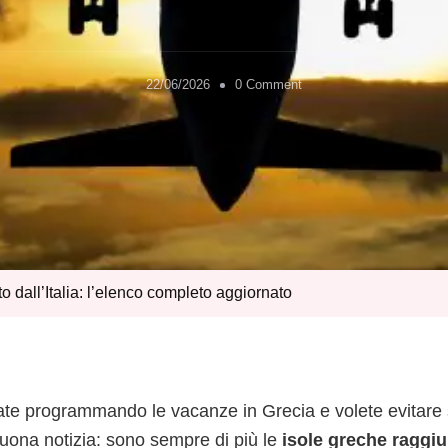
on
22/06/2026
0 Comment
Isole
greche
con
volo
diretto
dall’Italia:
l’elenco
completo
aggiornato
to dall’Italia: l’elenco completo aggiornato
ate programmando le vacanze in Grecia e volete evitare s
uona notizia: sono sempre di più le
isole greche raggiu