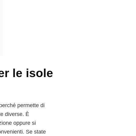
r le isole
 perché permette di
e diverse. È
azione oppure si
onvenienti. Se state