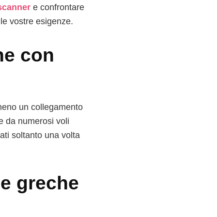
scanner
e confrontare
alle vostre esigenze.
he con
almeno un collegamento
te da numerosi voli
ati soltanto una volta
le greche