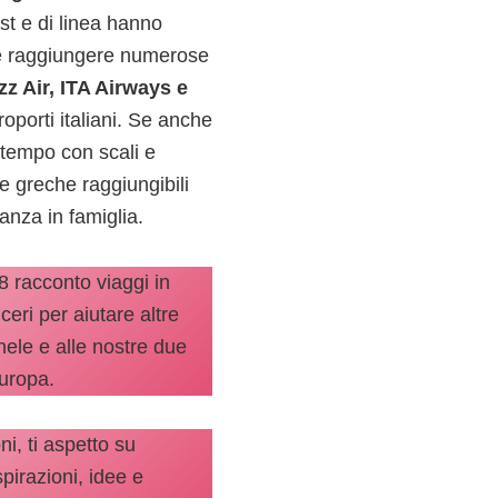
st e di linea hanno
bile raggiungere numerose
zz Air, ITA Airways e
roporti italiani. Se anche
 tempo con scali e
le greche raggiungibili
anza in famiglia.
8 racconto viaggi in
nceri per aiutare altre
hele e alle nostre due
Europa.
ni, ti aspetto su
pirazioni, idee e