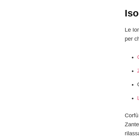
Iso
Le Io
per c
Corfù
Zante
rilass