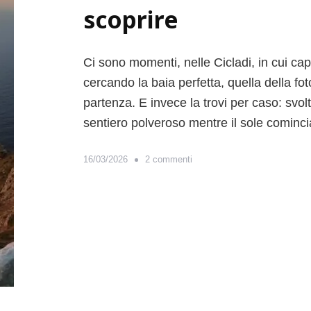
scoprire
Ci sono momenti, nelle Cicladi, in cui cap
cercando la baia perfetta, quella della fo
partenza. E invece la trovi per caso: sv
sentiero polveroso mentre il sole cominc
s
16/03/2026
2 commenti
u
L
e
C
i
c
l
a
d