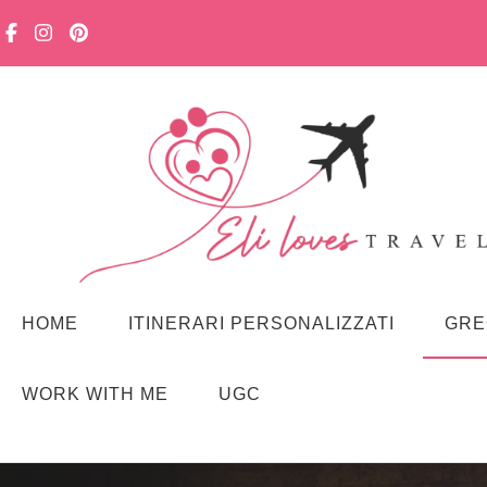
Viaggiare in famiglia, senza stress. Con curiosità, lentezza e m
Eli loves travelling
HOME
ITINERARI PERSONALIZZATI
GRE
WORK WITH ME
UGC