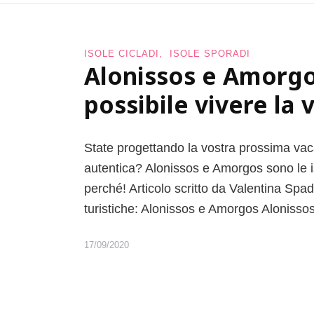
n
a
s
ISOLE CICLADI
ISOLE SPORADI
c
Alonissos e Amorgo
o
s
possibile vivere la 
t
e
d
State progettando la vostra prossima vac
a
s
autentica? Alonissos e Amorgos sono le is
c
perché! Articolo scritto da Valentina Spad
o
turistiche: Alonissos e Amorgos Alonisso
p
r
i
17/09/2020
r
e