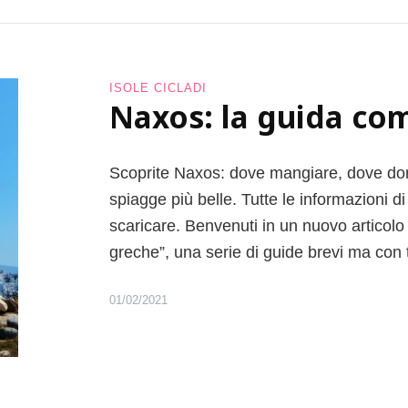
i
m
e
n
o
ISOLE CICLADI
t
Naxos: la guida co
u
r
i
Scoprite Naxos: dove mangiare, dove dor
s
spiagge più belle. Tutte le informazioni d
t
i
scaricare. Benvenuti in un nuovo articolo 
c
greche”, una serie di guide brevi ma con 
h
e
01/02/2021
:
5
b
a
i
e