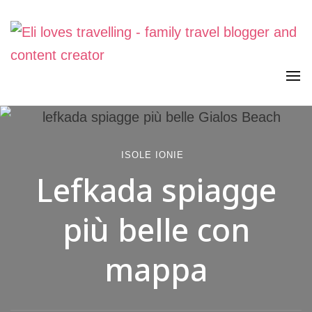
Viaggiare in famiglia, senza stress. Con curiosità, lentezza e
Eli loves travelling
meraviglia
ISOLE IONIE
Lefkada spiagge
più belle con
mappa