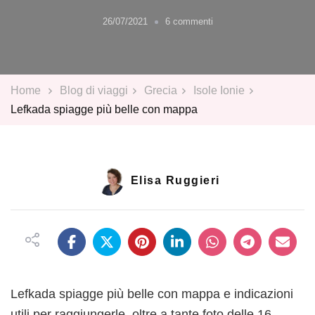
su
26/07/2021
6 commenti
Lefkada
spiagge
più
belle
Home
Blog di viaggi
Grecia
Isole Ionie
con
Lefkada spiagge più belle con mappa
mappa
Elisa Ruggieri
Lefkada spiagge più belle con mappa e indicazioni
utili per raggiungerle, oltre a tante foto delle 16