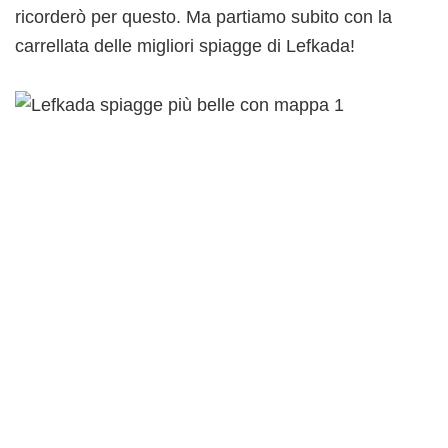
ricorderò per questo. Ma partiamo subito con la
carrellata delle migliori spiagge di Lefkada!
Io sono Elisa, Travel Blogger
a cui piace raccontare persone,
luoghi e attività particolari.
Sul blog racconto i miei viaggi in famiglia
e aiuto i miei lettori ad organizzare i propri
viaggi.