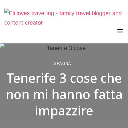
Viaggiare in famiglia, senza stress. Con curiosità, lentezza e
Eli loves travelling
meraviglia
SPAGNA
Tenerife 3 cose che
non mi hanno fatta
impazzire