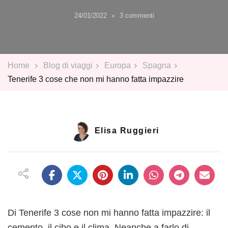
su
24/01/2022
3 commenti
Tenerife
3
cose
che
Home
Blog di viaggi
Europa
Spagna
non
Tenerife 3 cose che non mi hanno fatta impazzire
mi
hanno
fatta
impazzire
Elisa Ruggieri
Di Tenerife 3 cose non mi hanno fatta impazzire: il
cemento, il cibo e il clima. Neanche a farlo di