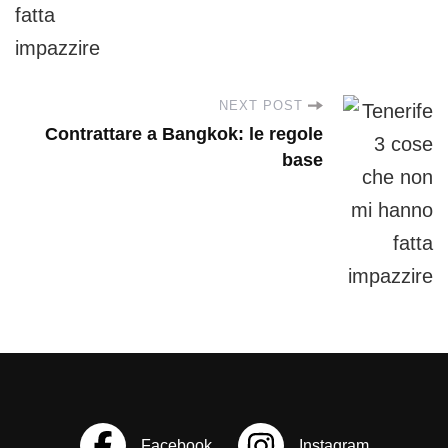
s
t
N
NEXT POST
Contrattare a Bangkok: le regole
a
base
v
i
g
a
t