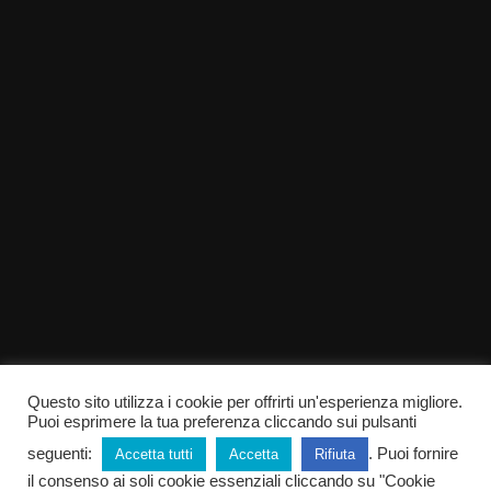
Questo sito utilizza i cookie per offrirti un'esperienza migliore.
Puoi esprimere la tua preferenza cliccando sui pulsanti
seguenti:
. Puoi fornire
Accetta tutti
Accetta
Rifiuta
il consenso ai soli cookie essenziali cliccando su "Cookie
© Copyright 2018-2026 Elisa Ruggieri PARTITA IVA