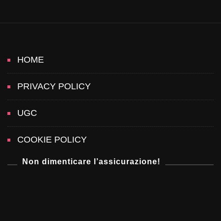
a
t
i
HOME
o
PRIVACY POLICY
n
UGC
COOKIE POLICY
Non dimenticare l’assicurazione!