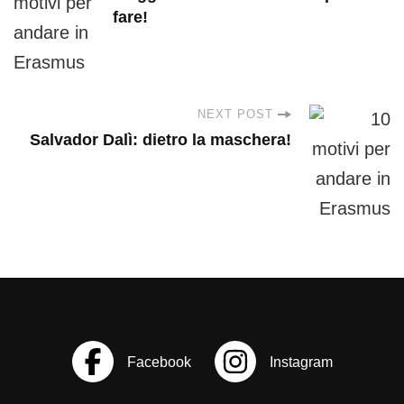
o
fare!
s
t
NEXT POST
Salvador Dalì: dietro la maschera!
N
a
v
i
g