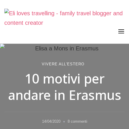
Viaggiare in famiglia, senza stress. Con curiosità, lentezza e
Eli loves travelling
meraviglia
VIVERE ALL'ESTERO
10 motivi per
andare in Erasmus
su
14/04/2020
8 commenti
10