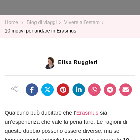
motivi
per
andare
Home
Blog di viaggi
Vivere all'estero
in
10 motivi per andare in Erasmus
Erasmus
Elisa Ruggieri
Qualcuno può dubitare che l’
Erasmus
sia
un’esperienza che vale la pena fare. Le ragioni di
questo dubbio possono essere diverse, ma se
leggete questo articolo fino in fondo, scoprirete
10