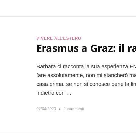
i
1
t
0
e
m
m
o
p
t
i
VIVERE ALL'ESTERO
i
Erasmus a Graz: il 
d
v
e
i
l
p
l
Barbara ci racconta la sua esperienza E
e
a
r
fare assolutamente, non mi stancherò mai 
p
a
casa prima, se non si conosce bene la lin
a
n
n
indietro con …
d
d
a
e
r
s
07/04/2020
2 commenti
m
e
u
i
i
E
a
n
r
E
a