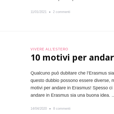
s
11/01/2021
2 commenti
u
E
r
a
s
m
VIVERE ALL'ESTERO
u
10 motivi per anda
s
i
n
Qualcuno può dubitare che l’Erasmus sia 
F
r
questo dubbio possono essere diverse, ma
a
motivi per andare in Erasmus! Spesso ci s
n
andare in Erasmus sia una buona idea. 
c
i
a
s
14/04/2020
8 commenti
a
u