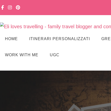
Viaggiare in famiglia, senza stress. Con curiosità, lentezza e m
Eli loves travelling
HOME
ITINERARI PERSONALIZZATI
GRE
WORK WITH ME
UGC