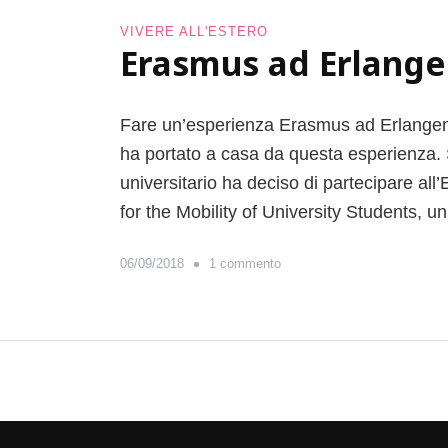
d
m
VIVERE ALL'ESTERO
i
u
Erasmus ad Erlangen
B
s
a
i
r
n
b
Fare un’esperienza Erasmus ad Erlangen.
L
a
u
ha portato a casa da questa esperienza. 
r
s
universitario ha deciso di partecipare 
a
s
for the Mobility of University Students,
e
m
b
s
06/09/2018
1 commento
u
u
r
E
g
r
o
a
:
s
i
m
l
u
r
s