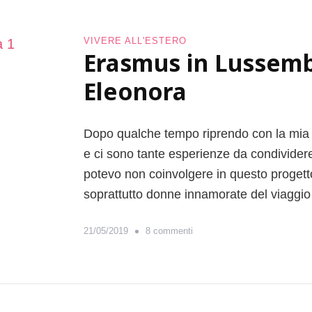
r
s
a
m
s
VIVERE ALL'ESTERO
u
Erasmus in Lussembu
m
s
u
a
Eleonora
s
G
r
a
Dopo qualche tempo riprendo con la mia r
z
:
e ci sono tante esperienze da condividere
i
potevo non coinvolgere in questo progett
l
soprattutto donne innamorate del viaggio 
r
a
c
s
21/05/2019
8 commenti
c
u
o
E
n
r
t
a
o
s