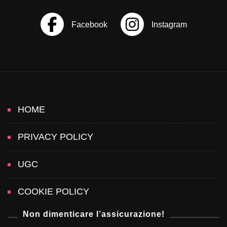
v
i
g
a
t
HOME
i
PRIVACY POLICY
o
UGC
n
COOKIE POLICY
Non dimenticare l’assicurazione!