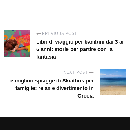
P
PREVIOUS POST
Libri di viaggio per bambini dai 3 ai
o
6 anni: storie per partire con la
fantasia
s
NEXT POST
t
Le migliori spiagge di Skiathos per
famiglie: relax e divertimento in
N
Grecia
a