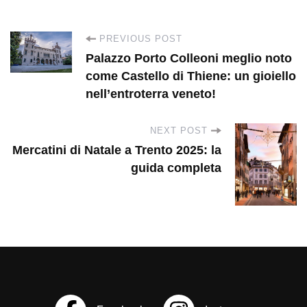
P
PREVIOUS POST
Palazzo Porto Colleoni meglio noto
o
come Castello di Thiene: un gioiello
nell’entroterra veneto!
s
NEXT POST
t
Mercatini di Natale a Trento 2025: la
guida completa
N
a
v