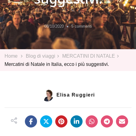
su
08/10/2020
5 commenti
Mercatini
di
Natale
in
Home
Blog di viaggi
MERCATINI DI NATALE
Italia,
Mercatini di Natale in Italia, ecco i più suggestivi.
ecco
i
più
suggestivi.
Elisa Ruggieri