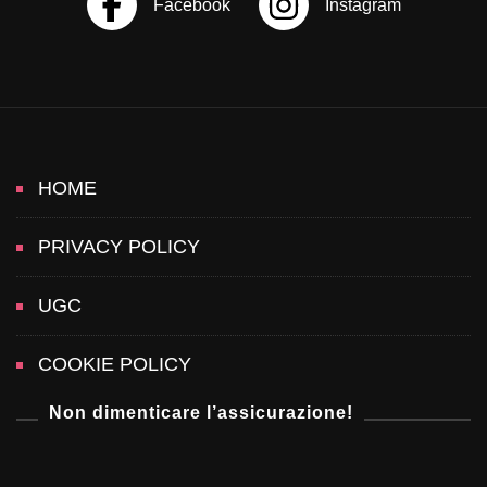
i
g
a
t
HOME
i
PRIVACY POLICY
o
UGC
n
COOKIE POLICY
Non dimenticare l’assicurazione!