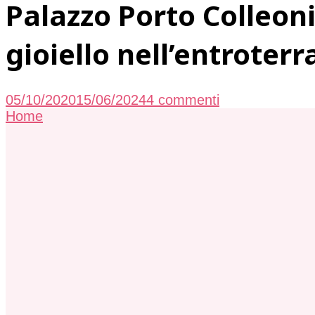
Palazzo Porto Colleon
gioiello nell’entroterr
su
05/10/2020
15/06/2024
4 commenti
Palazzo
Home
Porto
Colleoni
meglio
noto
come
Castello
di
Thiene:
un
gioiello
nell’entroterra
veneto!