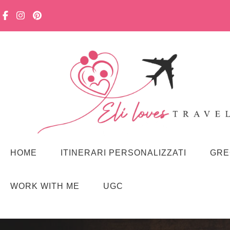
Viaggiare in famiglia, senza stress. Con curiosità, lentezza e m
Eli loves travelling
HOME
ITINERARI PERSONALIZZATI
GRE
WORK WITH ME
UGC