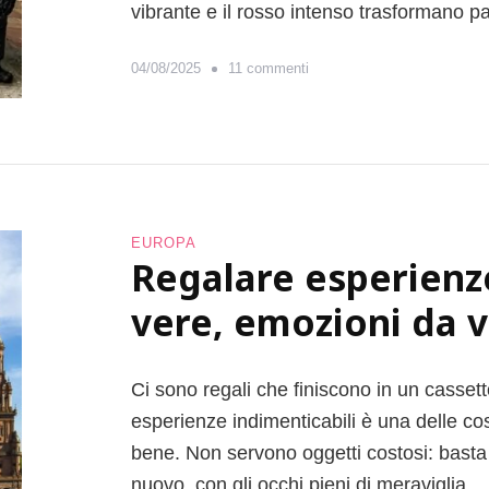
vibrante e il rosso intenso trasformano pa
s
04/08/2025
11 commenti
u
D
o
v
e
a
n
EUROPA
d
Regalare esperienze
a
vere, emozioni da v
r
e
i
n
Ci sono regali che finiscono in un casset
a
esperienze indimenticabili è una delle co
u
bene. Non servono oggetti costosi: basta
t
u
nuovo, con gli occhi pieni di meraviglia. 