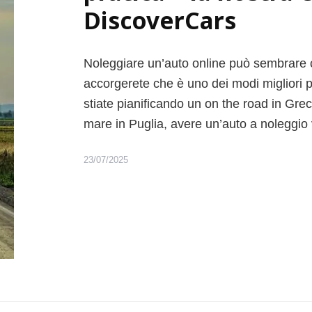
r
DiscoverCars
e
i
l
Noleggiare un’auto online può sembrare co
f
o
accorgerete che è uno dei modi migliori p
l
stiate pianificando un on the road in Grec
i
mare in Puglia, avere un’auto a noleggio
a
g
e
23/07/2025
:
4
m
e
t
e
i
m
p
e