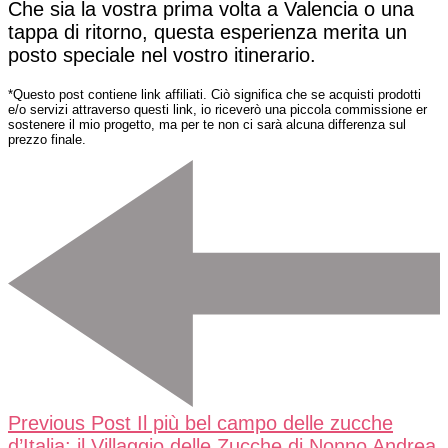
Che sia la vostra prima volta a Valencia o una
tappa di ritorno, questa esperienza merita un
posto speciale nel vostro itinerario.
*Questo post contiene link affiliati. Ciò significa che se acquisti prodotti
e/o servizi attraverso questi link, io riceverò una piccola commissione er
sostenere il mio progetto, ma per te non ci sarà alcuna differenza sul
prezzo finale.
Post
Navigation
Previous Post
Il più bel campo delle zucche
d’Italia: il Villaggio delle Zucche di Nonno Andrea