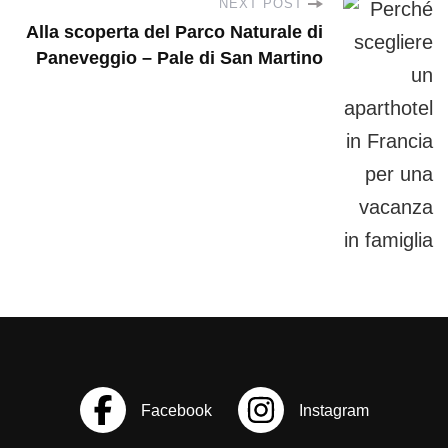
NEXT POST
v
Alla scoperta del Parco Naturale di
Paneveggio – Pale di San Martino
i
g
a
t
i
o
n