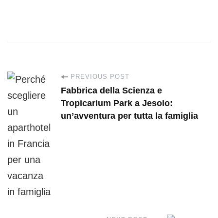
P
PREVIOUS POST
Fabbrica della Scienza e
o
Tropicarium Park a Jesolo:
un’avventura per tutta la famiglia
s
t
N
a