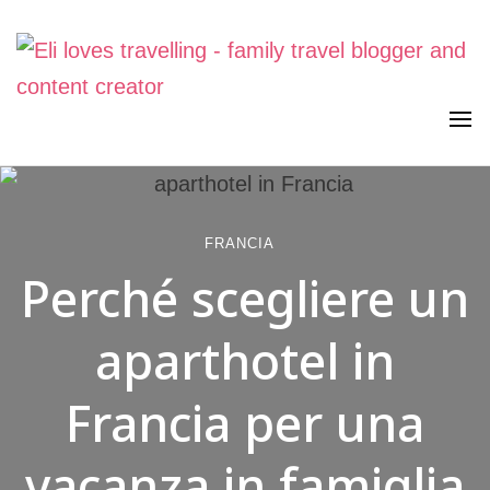
Viaggiare in famiglia, senza stress. Con curiosità, lentezza e
Eli loves travelling
meraviglia
FRANCIA
Perché scegliere un
aparthotel in
Francia per una
vacanza in famiglia