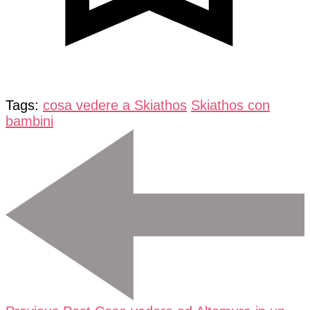
Tags:
cosa vedere a Skiathos
Skiathos con
bambini
Post
Navigation