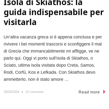
Isola di Skiathos: la
guida indispensabile per
visitarla
Un’altra vacanza greca si è appena conclusa e per
rivivere i bei momenti trascorsi e sconfiggere il mal
di Grecia che immancabilmente mi affligge, ve ne
parlo qui. Oggi vi porto sull’isola di Skiathos, o
Sciato, ultima isola visitata dopo Creta, Samos,
Rodi, Corfù, Kos e Lefkada. Con Skiathos devo
ammetterlo, non è stato amore …
s
Read more
29/04/2024
14 commenti
u
I
s