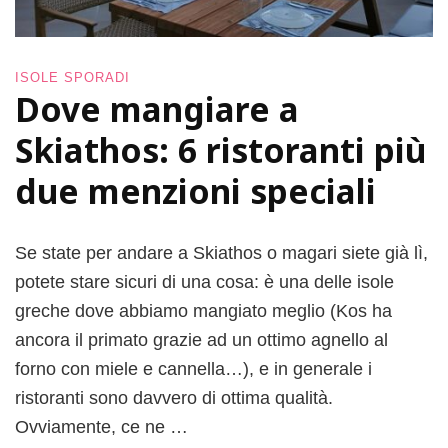
a
i
n
d
ISOLE SPORADI
Dove mangiare a
i
s
Skiathos: 6 ristoranti più
p
e
due menzioni speciali
n
s
a
Se state per andare a Skiathos o magari siete già lì,
b
i
potete stare sicuri di una cosa: è una delle isole
l
greche dove abbiamo mangiato meglio (Kos ha
e
ancora il primato grazie ad un ottimo agnello al
p
e
forno con miele e cannella…), e in generale i
r
ristoranti sono davvero di ottima qualità.
v
Ovviamente, ce ne …
i