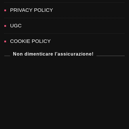
t
h
PRIVACY POLICY
o
s
UGC
:
6
r
COOKIE POLICY
i
s
Non dimenticare l’assicurazione!
t
o
r
a
n
t
i
p
i
ù
d
u