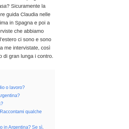
asa? Sicuramente la
pre guida Claudia nelle
prima in Spagna e poi a
terviste che abbiamo
all’estero ci sono e sono
a me intervistate, così
 di gran lunga i contro.
dio o lavoro?
 Argentina?
a?
e. Raccontami qualche
ico in Argentina? Se sì,