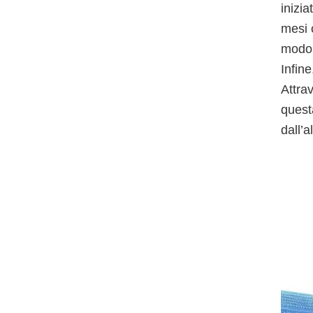
inizi
mesi 
modo 
Infine
Attra
quest
dall’