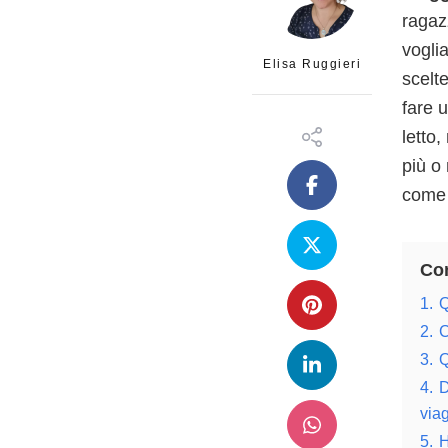
ragaz
vogli
Elisa Ruggieri
scelte
fare 
letto,
più o
come 
Con
1.
Q
2.
C
3.
Q
4.
D
viag
5.
H