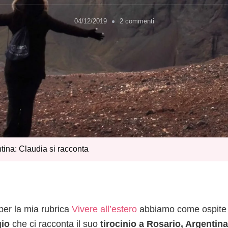
su
04/12/2019
2 commenti
Tirocinio
in
Argentina:
Claudia
si
racconta
ntina: Claudia si racconta
per la mia rubrica
Vivere all’estero
abbiamo come ospit
gio
che ci racconta il suo
tirocinio a Rosario, Argentina