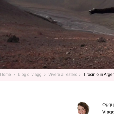
Home
Blog di viaggi
Vivere all'estero
Tirocinio in Arge
Oggi 
Viag