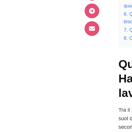
qua
6.
Q
tiro
7.
Q
8.
C
Qu
Ha
la
Tra i
suol 
secon