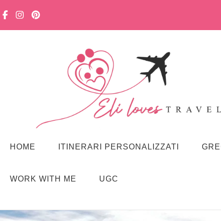
Viaggiare in famiglia, senza stress. Con curiosità, lentezza e m
Eli loves travelling
HOME
ITINERARI PERSONALIZZATI
GRE
WORK WITH ME
UGC