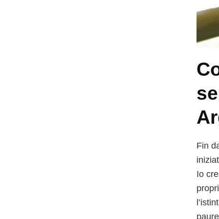
Co
se
Ar
Fin da
inizi
Io cr
propr
l’ist
paure