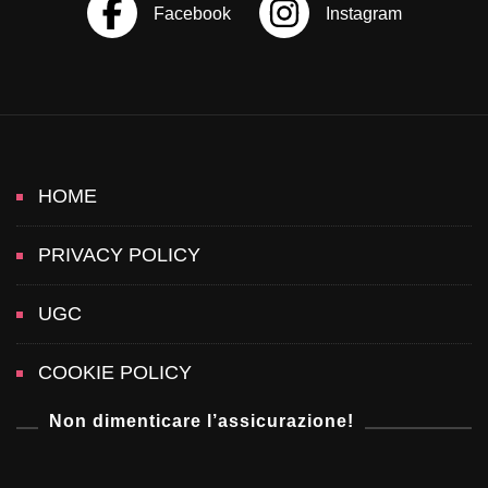
v
i
g
a
HOME
t
PRIVACY POLICY
i
UGC
o
COOKIE POLICY
n
Non dimenticare l’assicurazione!