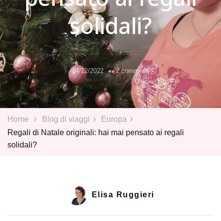
solidali?
su
14/12/2022
2 commenti
Regali
di
Natale
originali:
Home
Blog di viaggi
Europa
hai
Regali di Natale originali: hai mai pensato ai regali
mai
solidali?
pensato
ai
regali
solidali?
Elisa Ruggieri