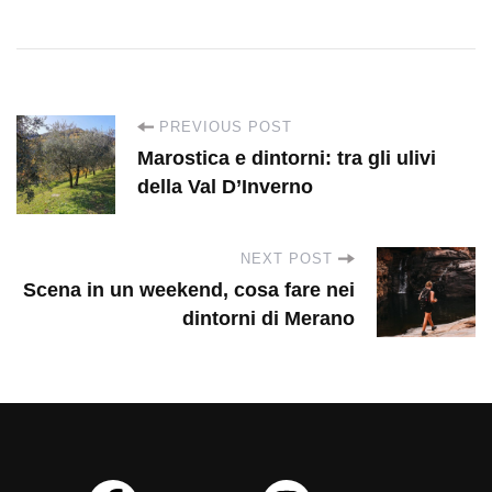
P
PREVIOUS POST
Marostica e dintorni: tra gli ulivi
o
della Val D’Inverno
s
NEXT POST
Scena in un weekend, cosa fare nei
t
dintorni di Merano
N
a