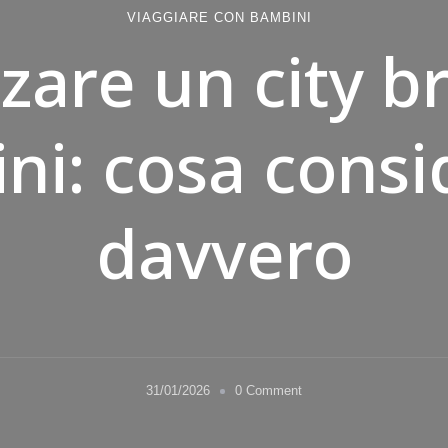
VIAGGIARE CON BAMBINI
zare un city b
ni: cosa consi
davvero
on
31/01/2026
0 Comment
Organizzare
un