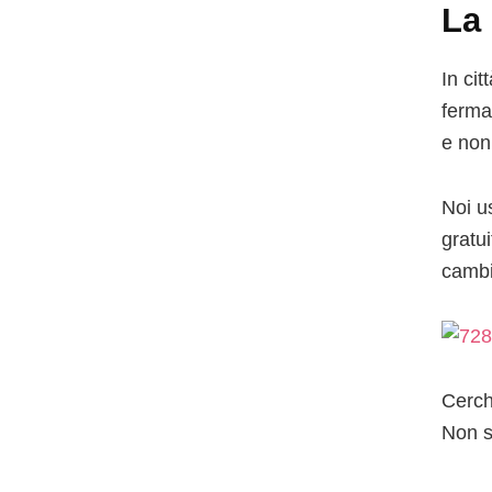
La 
In cit
ferma
e non 
Noi 
gratu
cambi
Cerch
Non s