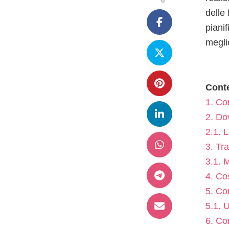
delle
piani
megli
Cont
1.
Com
2.
Dov
2.1.
L
3.
Tra
3.1.
M
4.
Cos
5.
Com
5.1.
U
6.
Com