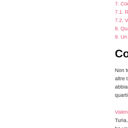
7.
Con
7.1.
R
7.2.
V
8.
Qua
9.
Un 
Co
Non t
altre
abbian
quarti
Valen
Turia,