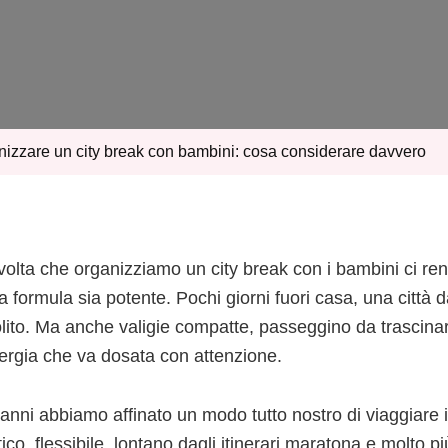
city
break
con
bambini:
cosa
considerare
davvero
izzare un city break con bambini: cosa considerare davvero
volta che organizziamo un city break con i bambini ci re
 formula sia potente. Pochi giorni fuori casa, una città da
olito. Ma anche valigie compatte, passeggino da trascinare
ergia che va dosata con attenzione.
anni abbiamo affinato un modo tutto nostro di viaggiare in 
tico, flessibile, lontano dagli itinerari maratona e molto pi