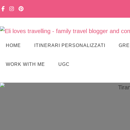
Viaggiare in famiglia, senza stress. Con curiosità, lentezza e m
Eli loves travelling
HOME
ITINERARI PERSONALIZZATI
GRE
WORK WITH ME
UGC