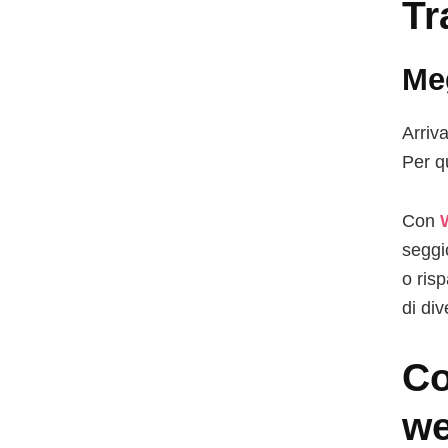
Tr
Meg
Arriv
Per q
Con
seggi
o ris
di div
Co
we