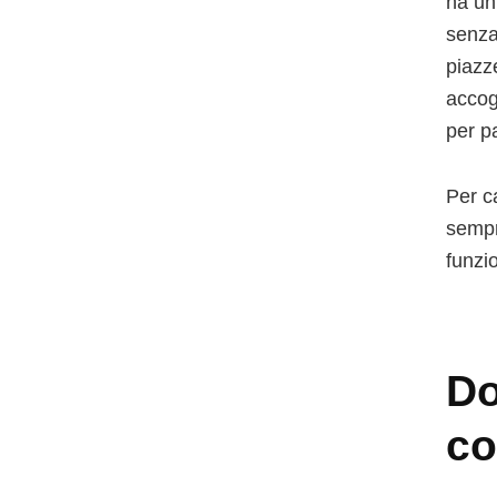
ha un 
senza
piazz
accog
per p
Per c
semp
funzi
Do
co