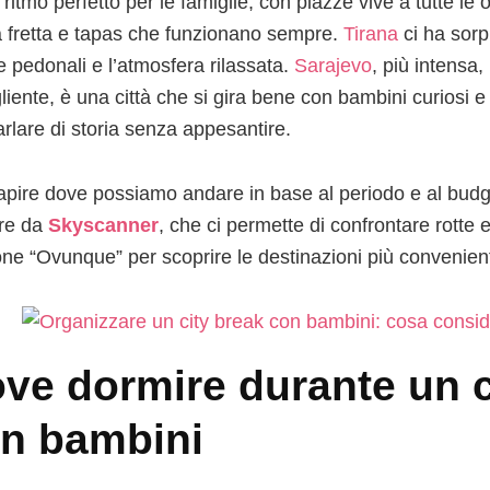
ritmo perfetto per le famiglie, con piazze vive a tutte le o
 fretta e tapas che funzionano sempre.
Tirana
ci ha sorpr
e pedonali e l’atmosfera rilassata.
Sarajevo
, più intensa
liente, è una città che si gira bene con bambini curiosi e 
arlare di storia senza appesantire.
apire dove possiamo andare in base al periodo e al budg
re da
Skyscanner
, che ci permette di confrontare rotte e
one “Ovunque” per scoprire le destinazioni più convenient
ve dormire durante un c
n bambini