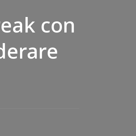
reak con
derare