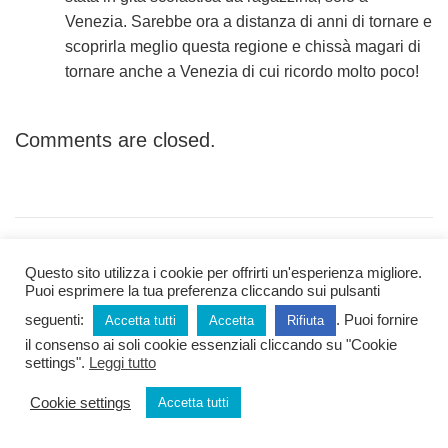
Venezia. Sarebbe ora a distanza di anni di tornare e
scoprirla meglio questa regione e chissà magari di
tornare anche a Venezia di cui ricordo molto poco!
Comments are closed.
Questo sito utilizza i cookie per offrirti un'esperienza migliore.
P
PREVIOUS POST
Puoi esprimere la tua preferenza cliccando sui pulsanti
Trasferirsi in Francia: Anna si
seguenti:
. Puoi fornire
Accetta tutti
Accetta
Rifiuta
o
racconta
il consenso ai soli cookie essenziali cliccando su "Cookie
settings".
Leggi tutto
s
Cookie settings
Accetta tutti