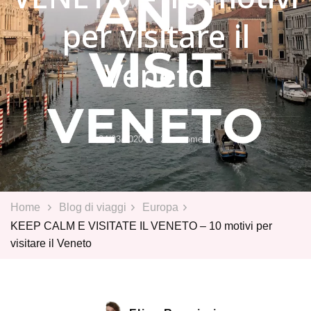
per visitare il
Veneto
su
04/03/2020
20 commenti
KEEP
CALM
E
VISITATE
Home
Blog di viaggi
Europa
IL
KEEP CALM E VISITATE IL VENETO – 10 motivi per
VENETO
visitare il Veneto
–
10
motivi
per
visitare