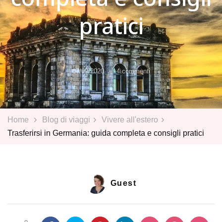
pratici
su
07/09/2020
4 commenti
Trasferirsi
in
Germania:
guida
Home
Blog di viaggi
Vivere all'estero
completa
Trasferirsi in Germania: guida completa e consigli pratici
e
consigli
pratici
Guest