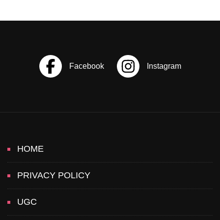
N
a
v
i
g
a
HOME
t
PRIVACY POLICY
i
UGC
o