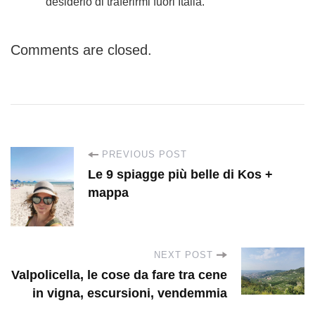
desiderio di traferirmi fuori Italia.
Comments are closed.
P
PREVIOUS POST
Le 9 spiagge più belle di Kos +
o
mappa
s
NEXT POST
t
Valpolicella, le cose da fare tra cene
in vigna, escursioni, vendemmia