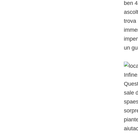
ben 4
ascolt
trova
immen
impen
un gu
Infin
Quest
sale 
spaes
sorpr
piante
aiuta