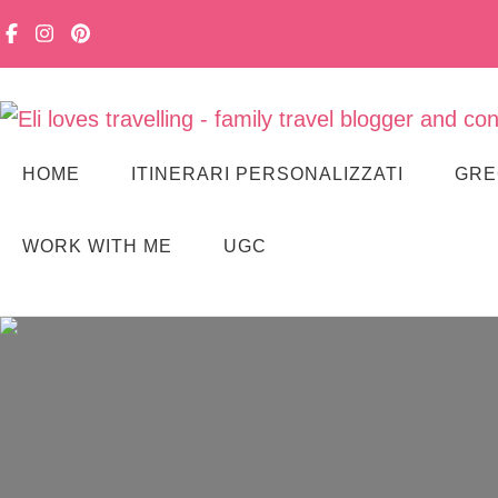
Viaggiare in famiglia, senza stress. Con curiosità, lentezza e m
Eli loves travelling
HOME
ITINERARI PERSONALIZZATI
GRE
WORK WITH ME
UGC