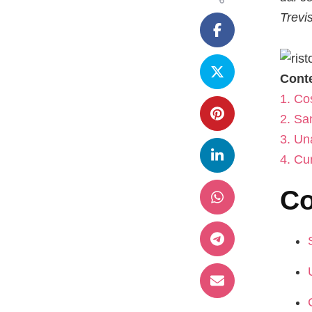
Trevi
Cont
1.
Cos
2.
San
3.
Una
4.
Cur
Co