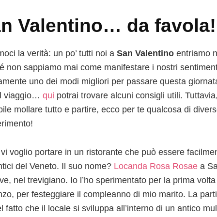
n Valentino… da favola!
oci la verità: un po’ tutti noi a
San Valentino
entriamo 
é non sappiamo mai come manifestare i nostri sentimenti
amente uno dei modi migliori per passare questa giornata
l viaggio…
qui
potrai trovare alcuni consigli utili. Tuttavia
ile mollare tutto e partire, ecco per te qualcosa di diver
rimento!
vi voglio portare in un ristorante che può essere facilment
tici del Veneto. Il suo nome?
Locanda Rosa Rosae
a Sa
ve, nel trevigiano. Io l’ho sperimentato per la prima volta
nzo, per festeggiare il compleanno di mio marito. La parti
l fatto che il locale si sviluppa all’interno di un antico mu