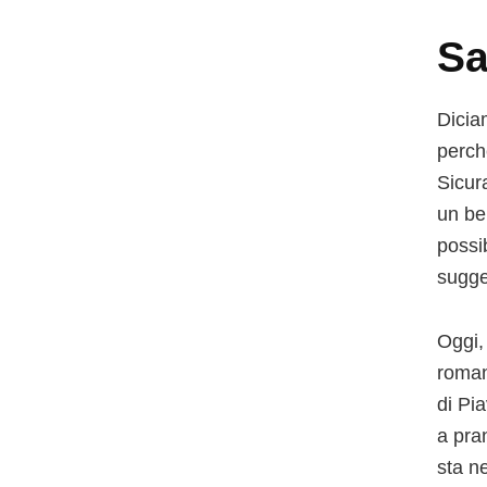
Sa
Diciam
perch
Sicur
un be
possib
sugge
Oggi, 
roman
di Pia
a pra
sta ne