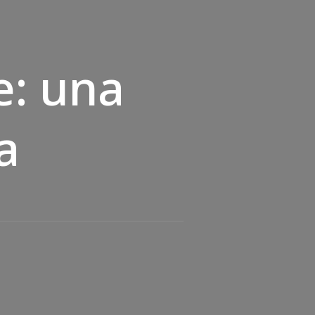
e: una
a