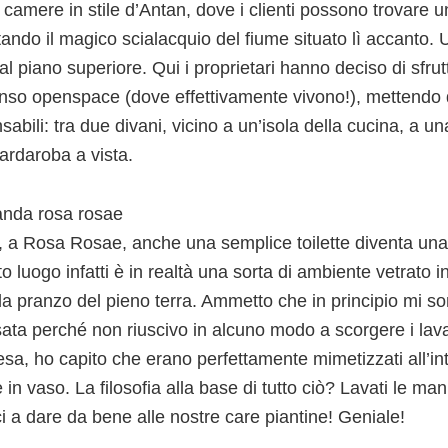
 camere in stile d’Antan, dove i clienti possono trovare un
ando il magico scialacquio del fiume situato lì accanto. U
 al piano superiore. Qui i proprietari hanno deciso di sfr
so openspace (dove effettivamente vivono!), mettendo de
sabili: tra due divani, vicino a un’isola della cucina, a 
ardaroba a vista.
e, a Rosa Rosae, anche una semplice toilette diventa una
o luogo infatti è in realtà una sorta di ambiente vetrato i
da pranzo del pieno terra. Ammetto che in principio mi so
ata perché non riuscivo in alcuno modo a scorgere i lava
esa, ho capito che erano perfettamente mimetizzati all’int
 in vaso. La filosofia alla base di tutto ciò? Lavati le ma
ci a dare da bene alle nostre care piantine! Geniale!