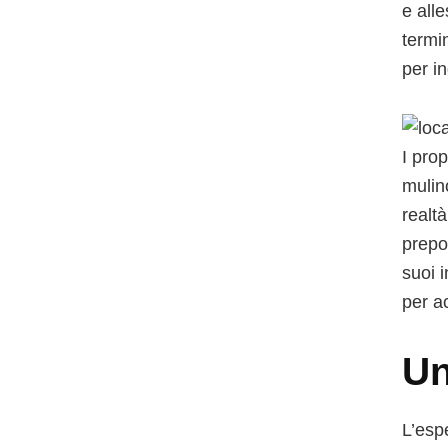
e alle
termi
per i
I prop
mulin
realt
prepo
suoi i
per a
Un
L’esp