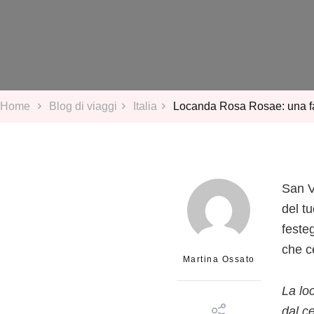
Home
Blog di viaggi
Italia
Locanda Rosa Rosae: una f
San V
del t
feste
che ce
Martina Ossato
La lo
dal ce