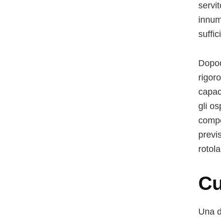
servi
innum
suffic
Dopod
rigor
capace
gli os
compo
previs
rotola
Cu
Una d