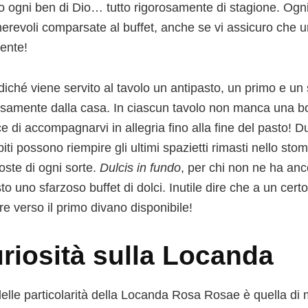
to ogni ben di Dio… tutto rigorosamente di stagione. Ogni
erevoli comparsate al buffet, anche se vi assicuro che u
iente!
iché viene servito al tavolo un antipasto, un primo e un
osamente dalla casa. In ciascun tavolo non manca una bott
 di accompagnarvi in allegria fino alla fine del pasto! Du
piti possono riempire gli ultimi spazietti rimasti nello s
ste di ogni sorte.
Dulcis in fundo
, per chi non ne ha an
to uno sfarzoso buffet di dolci. Inutile dire che a un cer
re verso il primo divano disponibile!
riosità sulla Locanda
elle particolarità della Locanda Rosa Rosae è quella di 