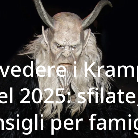
ITALIA
vedere i Kram
el 2025: sfilat
sigli per fami