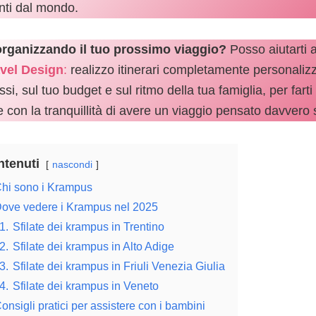
nti dal mondo.
organizzando il tuo prossimo viaggio?
Posso aiutarti a
vel Design
:
realizzo itinerari completamente personalizzat
ssi, sul tuo budget e sul ritmo della tua famiglia, per far
re con la tranquillità di avere un viaggio pensato davvero
tenuti
nascondi
hi sono i Krampus
ove vedere i Krampus nel 2025
1.
Sfilate dei krampus in Trentino
2.
Sfilate dei krampus in Alto Adige
3.
Sfilate dei krampus in Friuli Venezia Giulia
4.
Sfilate dei krampus in Veneto
onsigli pratici per assistere con i bambini