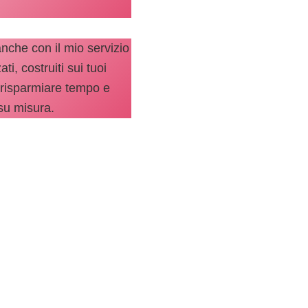
nche con il mio servizio
i, costruiti sui tuoi
ti risparmiare tempo e
 su misura.