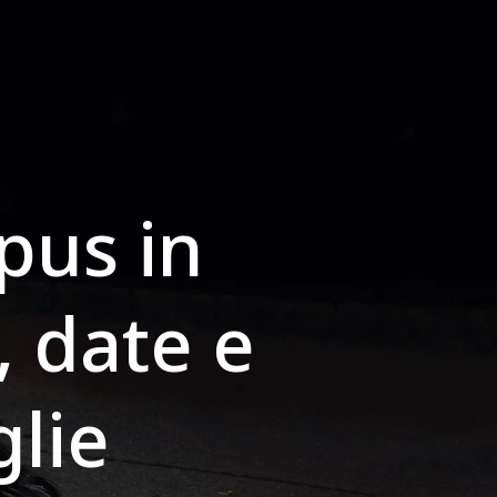
pus in
e, date e
glie