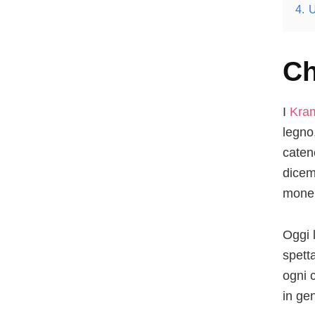
4.
U
Ch
I
Kra
legno,
caten
dicem
monel
Oggi 
spett
ogni 
in ge