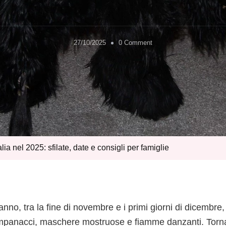
on
27/10/2025
0 Comment
Dove
vedere
i
Krampus
in
Italia
nel
2025:
sfilate,
ia nel 2025: sfilate, date e consigli per famiglie
date
e
consigli
per
famiglie
anno, tra la fine di novembre e i primi giorni di dicembre,
mpanacci, maschere mostruose e fiamme danzanti. Torn