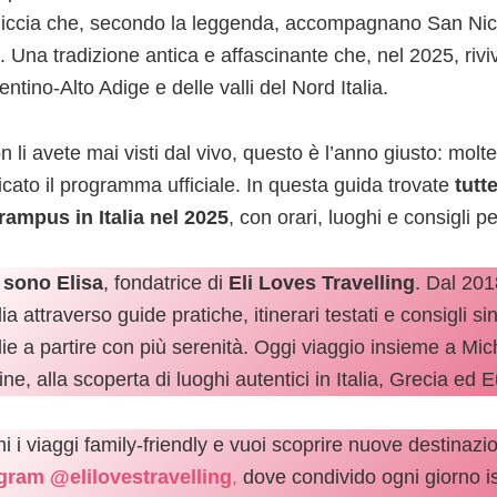
lliccia che, secondo la leggenda, accompagnano San Nico
i. Una tradizione antica e affascinante che, nel 2025, rivi
entino-Alto Adige e delle valli del Nord Italia.
 li avete mai visti dal vivo, questo è l’anno giusto: molt
icato il programma ufficiale. In questa guida trovate
tutt
rampus in Italia nel 2025
, con orari, luoghi e consigli pe
 sono Elisa
, fondatrice di
Eli Loves Travelling
. Dal 201
ia attraverso guide pratiche, itinerari testati e consigli si
lie a partire con più serenità. Oggi viaggio insieme a Mic
e, alla scoperta di luoghi autentici in Italia, Grecia ed 
 i viaggi family-friendly e vuoi scoprire nuove destinazio
gram @elilovestravelling
,
dove condivido ogni giorno is