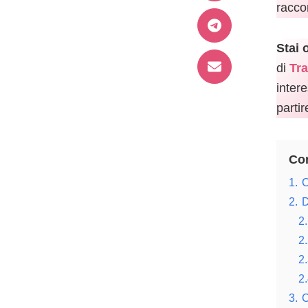
racco
Stai 
di
Tra
intere
parti
Con
1.
C
2.
D
2.
2.
2.
2.
3.
C