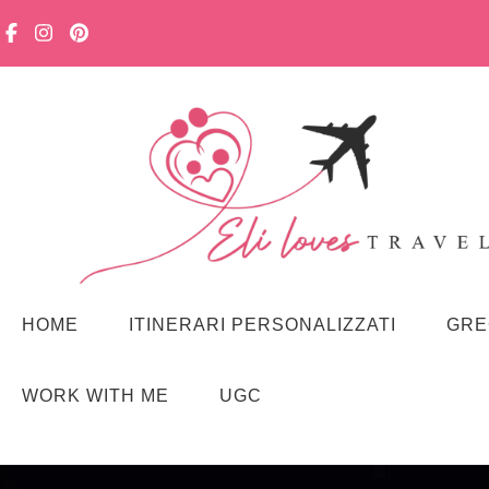
Viaggiare in famiglia, senza stress. Con curiosità, lentezza e m
Eli loves travelling
HOME
ITINERARI PERSONALIZZATI
GRE
WORK WITH ME
UGC