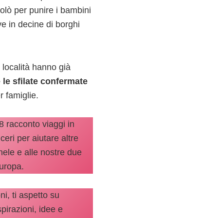
lò per punire i bambini
ve in decine di borghi
e località hanno già
e le sfilate confermate
r famiglie.
8 racconto viaggi in
nceri per aiutare altre
hele e alle nostre due
Europa.
ni, ti aspetto su
pirazioni, idee e