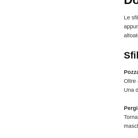
Le sfi
appun
altoat
Sfi
Pozza
Oltre
Una de
Pergi
Torna
masch