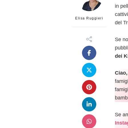
in pe
cattiv
Elisa Ruggieri
del Tr
Se non
pubbl
dei K
Ciao,
famigl
famig
bambin
Se ami
Insta