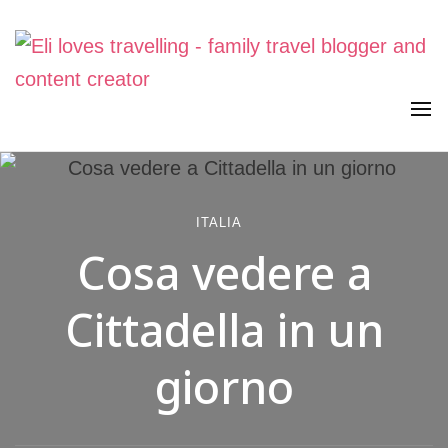
Viaggiare in famiglia, senza stress. Con curiosità, lentezza e
Eli loves travelling
meraviglia
ITALIA
Cosa vedere a
Cittadella in un
giorno