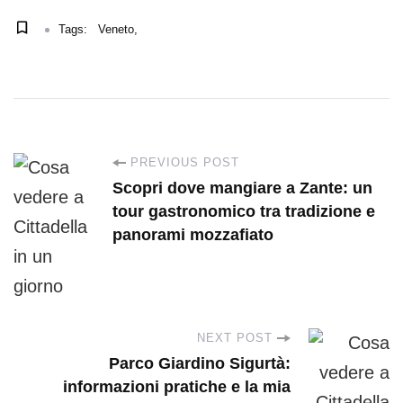
Tags:
Veneto
P
PREVIOUS POST
Scopri dove mangiare a Zante: un
o
tour gastronomico tra tradizione e
panorami mozzafiato
s
t
NEXT POST
N
Parco Giardino Sigurtà:
informazioni pratiche e la mia