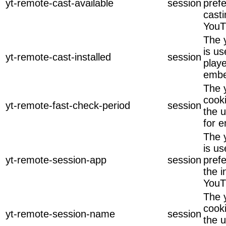
yt-remote-cast-available
session
pref
casti
YouT
The y
is us
yt-remote-cast-installed
session
play
embe
The 
cook
yt-remote-fast-check-period
session
the u
for 
The 
is u
yt-remote-session-app
session
pref
the 
YouT
The 
cook
yt-remote-session-name
session
the u