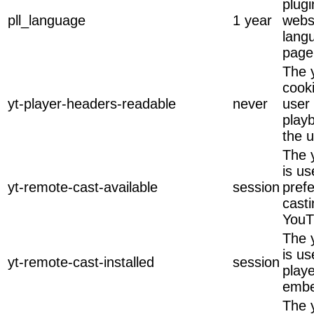
plug
pll_language
1 year
webs
lang
page
The 
cook
yt-player-headers-readable
never
user 
play
the u
The 
is us
yt-remote-cast-available
session
pref
casti
YouT
The y
is us
yt-remote-cast-installed
session
play
embe
The 