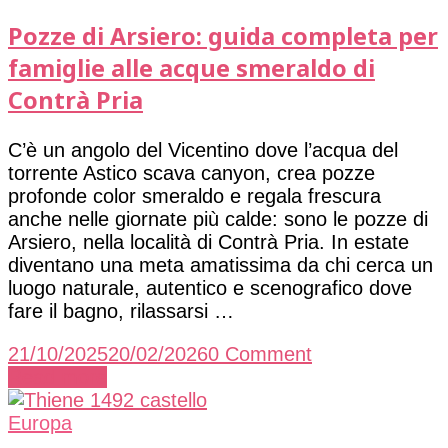
Pozze di Arsiero: guida completa per
famiglie alle acque smeraldo di
Contrà Pria
C’è un angolo del Vicentino dove l’acqua del
torrente Astico scava canyon, crea pozze
profonde color smeraldo e regala frescura
anche nelle giornate più calde: sono le pozze di
Arsiero, nella località di Contrà Pria. In estate
diventano una meta amatissima da chi cerca un
luogo naturale, autentico e scenografico dove
fare il bagno, rilassarsi …
on
21/10/2025
20/02/2026
0 Comment
Pozze
Read more
di
Arsiero:
Europa
guida