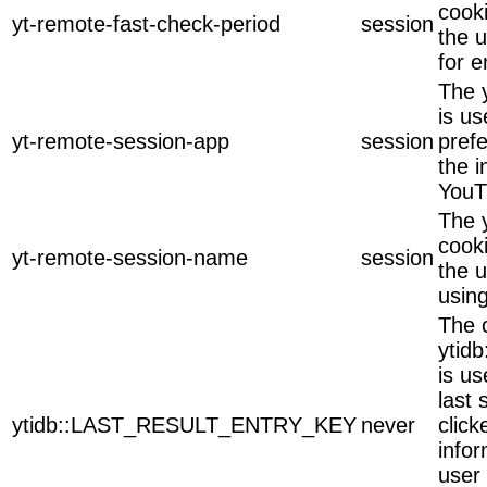
cook
yt-remote-fast-check-period
session
the u
for 
The 
is u
yt-remote-session-app
session
pref
the 
YouT
The 
cook
yt-remote-session-name
session
the u
usin
The 
yti
is u
last 
ytidb::LAST_RESULT_ENTRY_KEY
never
click
infor
user