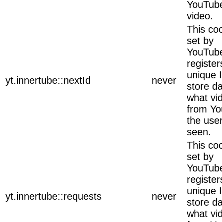
YouTub
video.
This coo
set by
YouTub
register
unique 
yt.innertube::nextId
never
store d
what vi
from Y
the use
seen.
This coo
set by
YouTub
register
unique 
yt.innertube::requests
never
store d
what vi