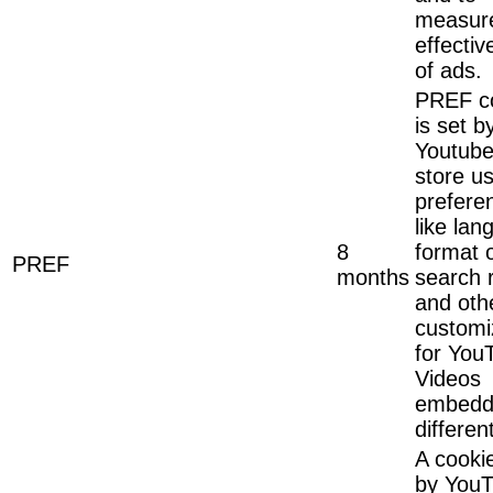
measur
effecti
of ads.
PREF c
is set b
Youtube
store u
prefere
like lan
8
format 
PREF
months
search 
and oth
customi
for You
Videos
embedd
different
A cooki
by YouT