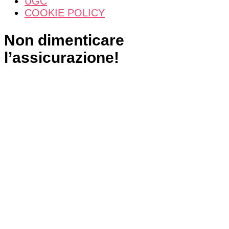
UGC
l’aspetti
COOKIE POLICY
Non dimenticare
l’assicurazione!