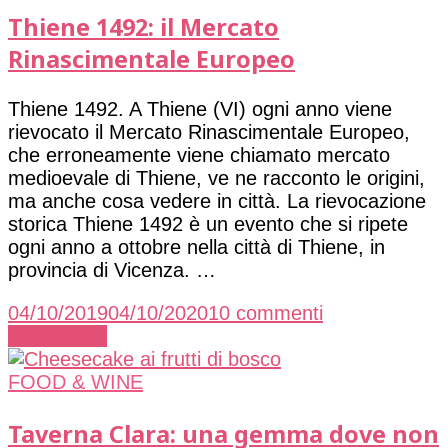
completa
Thiene 1492: il Mercato
per
Rinascimentale Europeo
famiglie
alle
Thiene 1492. A Thiene (VI) ogni anno viene
acque
rievocato il Mercato Rinascimentale Europeo,
smeraldo
che erroneamente viene chiamato mercato
di
medioevale di Thiene, ve ne racconto le origini,
Contrà
ma anche cosa vedere in città. La rievocazione
Pria
storica Thiene 1492 è un evento che si ripete
ogni anno a ottobre nella città di Thiene, in
provincia di Vicenza. …
su
04/10/2019
04/10/2020
10 commenti
Thiene
Read more
1492:
il
FOOD & WINE
Mercato
Rinascimental
Taverna Clara: una gemma dove non