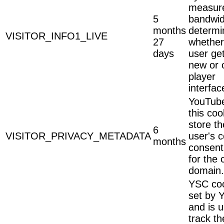
measur
5
bandwid
months
determi
VISITOR_INFO1_LIVE
27
whether
days
user ge
new or 
player
interfac
YouTube
this coo
store th
6
VISITOR_PRIVACY_METADATA
user's 
months
consent
for the 
domain.
YSC coo
set by 
and is 
track th