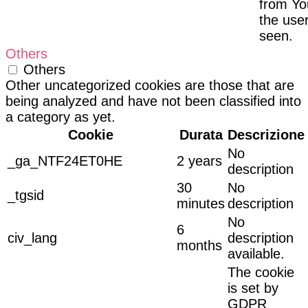
from Y
the use
seen.
Others
Others
Other uncategorized cookies are those that are
being analyzed and have not been classified into
a category as yet.
Cookie
Durata
Descrizione
No
_ga_NTF24ET0HE
2 years
description
30
No
_tgsid
minutes
description
No
6
civ_lang
description
months
available.
The cookie
is set by
GDPR