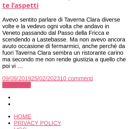
Europeo
te l’aspetti
Avevo sentito parlare di Taverna Clara diverse
volte e la vedevo ogni volta che andavo in
Veneto passando dal Passo della Fricca e
scendendo a Lastebasse. Ma non avevo ancora
avuto occasione di fermarmici, anche perché da
fuori Taverna Clara sembra un ristorante carino
ma secondo me non rende giustizia a quello che
poi vi …
su
09/09/2019
25/02/2023
10 commenti
Taverna
Read more
Clara:
una
gemma
dove
HOME
non
PRIVACY POLICY
te