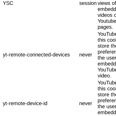
YSC
session
views o
embedd
videos 
Youtub
pages.
YouTube
this coo
store th
prefere
yt-remote-connected-devices
never
the use
embedd
YouTub
video.
YouTube
this coo
store th
prefere
yt-remote-device-id
never
the use
embedd