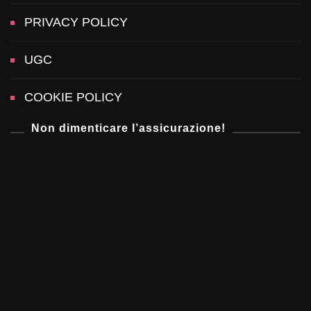
t
PRIVACY POLICY
i
UGC
o
COOKIE POLICY
n
Non dimenticare l’assicurazione!