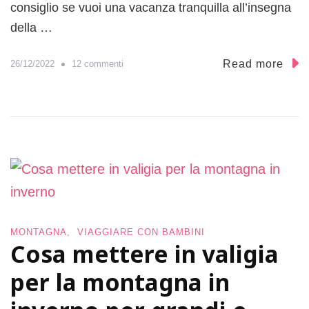
consiglio se vuoi una vacanza tranquilla all’insegna
della …
s
Read more
26/12/2022
12 commenti
u
H
o
t
e
l
i
n
V
a
l
MONTAGNA
VIAGGIARE CON BAMBINI
Cosa mettere in valigia
P
u
per la montagna in
s
t
e