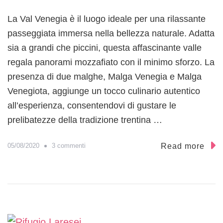
l
r
m
a
La Val Venegia è il luogo ideale per una rilassante
u
n
passeggiata immersa nella bellezza naturale. Adatta
s
d
sia a grandi che piccini, questa affascinante valle
e
i
o
regala panorami mozzafiato con il minimo sforzo. La
e
d
p
presenza di due malghe, Malga Venegia e Malga
e
i
Venegiota, aggiunge un tocco culinario autentico
l
c
l
all’esperienza, consentendovi di gustare le
c
a
i
prelibatezze della tradizione trentina …
g
n
e
i
n
s
Read more
05/08/2020
3 commenti
t
u
e
V
a
a
V
l
i
V
l
e
l
n