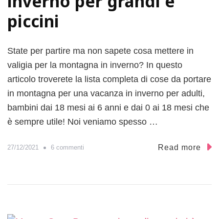
inverno per grandi e
r
piccini
i
a
:
State per partire ma non sapete cosa mettere in
l
a
valigia per la montagna in inverno? In questo
t
articolo troverete la lista completa di cose da portare
u
in montagna per una vacanza in inverno per adulti,
a
v
bambini dai 18 mesi ai 6 anni e dai 0 ai 18 mesi che
a
è sempre utile! Noi veniamo spesso …
c
a
s
Read more
27/12/2021
6 commenti
n
u
z
C
a
o
i
s
n
a
m
m
o