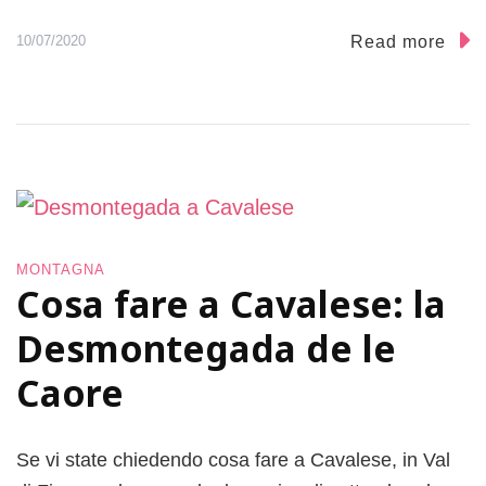
r
f
Read more
10/07/2020
a
m
i
g
l
i
e
i
n
MONTAGNA
m
Cosa fare a Cavalese: la
e
z
Desmontegada de le
z
o
Caore
a
l
l
Se vi state chiedendo cosa fare a Cavalese, in Val
a