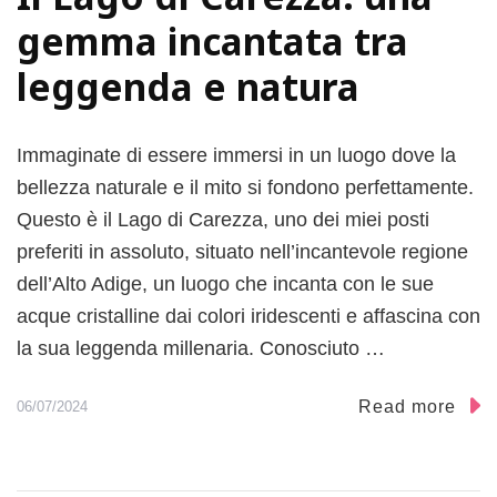
a
gemma incantata tra
v
a
leggenda e natura
l
e
s
Immaginate di essere immersi in un luogo dove la
e
bellezza naturale e il mito si fondono perfettamente.
:
l
Questo è il Lago di Carezza, uno dei miei posti
a
preferiti in assoluto, situato nell’incantevole regione
D
dell’Alto Adige, un luogo che incanta con le sue
e
s
acque cristalline dai colori iridescenti e affascina con
m
la sua leggenda millenaria. Conosciuto …
o
n
Read more
06/07/2024
t
e
g
a