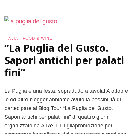
d
a
d
e
l
e
ITALIA
FOOD & WINE
C
“La Puglia del Gusto.
a
o
Sapori antichi per palati
r
fini”
e
La Puglia è una festa, soprattutto a tavola! A ottobre
io ed altre blogger abbiamo avuto la possibilità di
partecipare al Blog Tour “La Puglia del Gusto.
Sapori antichi per palati fini” di quattro giorni
organizzato da A.Re.T. Pugliapromozione per