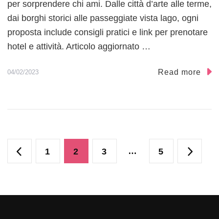
per sorprendere chi ami. Dalle città d’arte alle terme,
dai borghi storici alle passeggiate vista lago, ogni
proposta include consigli pratici e link per prenotare
hotel e attività. Articolo aggiornato …
Read more
04/02/2023
P
P
P
P
…
P
1
2
3
5
a
a
a
a
a
g
g
g
g
g