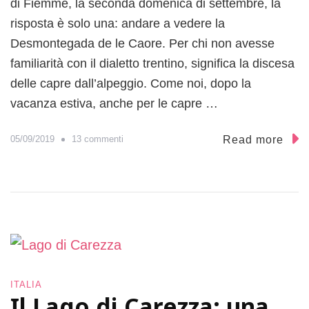
di Fiemme, la seconda domenica di settembre, la
n
a
risposta è solo una: andare a vedere la
t
Desmontegada de le Caore. Per chi non avesse
u
familiarità con il dialetto trentino, significa la discesa
r
a
delle capre dall’alpeggio. Come noi, dopo la
vacanza estiva, anche per le capre …
s
Read more
05/09/2019
13 commenti
u
C
o
s
a
f
a
r
e
ITALIA
a
Il Lago di Carezza: una
C