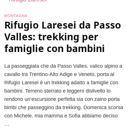
e
e
d
g
MONTAGNA
i
i
Rifugio Laresei da Passo
F
a
i
,
Valles: trekking per
e
u
m
n
famiglie con bambini
m
’
e
e
,
s
La passeggiata che da Passo Valles, valico alpino a
i
c
cavallo tra Trentino-Alto Adige e Veneto, porta al
n
u
T
r
Rifugio Laresei è un trekking adatto a famiglie con
r
s
bambini. Terreno sterrato e leggero dislivello lo
e
i
rendono un’escursione perfetta sia con zaino porta
n
o
t
n
bimbi che passeggino da trekking. Domenica scorsa
i
e
con Michele, mia mamma e Sofia abbiamo deciso
n
p
…
o
e