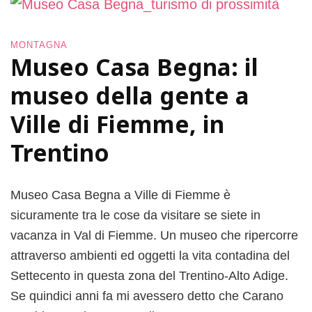
e
n
t
t
t
a
MONTAGNA
e
g
Museo Casa Begna: il
r
n
e
a
museo della gente a
i
n
Ville di Fiemme, in
v
Trentino
a
l
i
g
Museo Casa Begna a Ville di Fiemme è
i
sicuramente tra le cose da visitare se siete in
a
vacanza in Val di Fiemme. Un museo che ripercorre
p
e
attraverso ambienti ed oggetti la vita contadina del
r
Settecento in questa zona del Trentino-Alto Adige.
l
Se quindici anni fa mi avessero detto che Carano
a
m