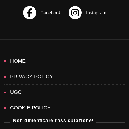
i
e
e
e
e
n
a
z
HOME
i
PRIVACY POLICY
o
UGC
n
COOKIE POLICY
e
Non dimenticare l’assicurazione!