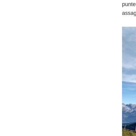
punteg
assag