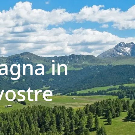
agna in
 vostre