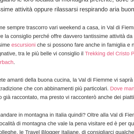
ssime attività oppure rilassarsi respirando aria buo
me sempre trascorro vari weekend a casa, in Val di Fiem
ve la consiglio perché offre davvero tantissime attività da
ssime
escursioni
che si possono fare anche in famiglia e
ative, tra le più belle vi consiglio il
Trekking del Cristo
erbach
.
ete amanti della buona cucina, la Val di Fiemme vi saprà st
 tradizione che con abbinamenti più particolari.
Dove mang
ho già raccontato, ma presto vi racconterò anche dei piatt
andare in montagna in Italia quindi? Oltre alla Val di Fi
 località di montagna che vale la pena visitare ed è per q
lleghe, le Travel Blogger Italiane, di consigliarci qualche 