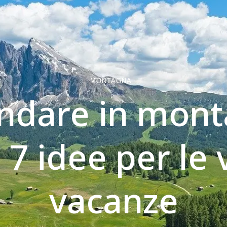
MONTAGNA
ndare in mont
: 7 idee per le
vacanze