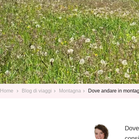
Home
Blog di viaggi
Montagna
Dove andare in montagna
Dove 
consi