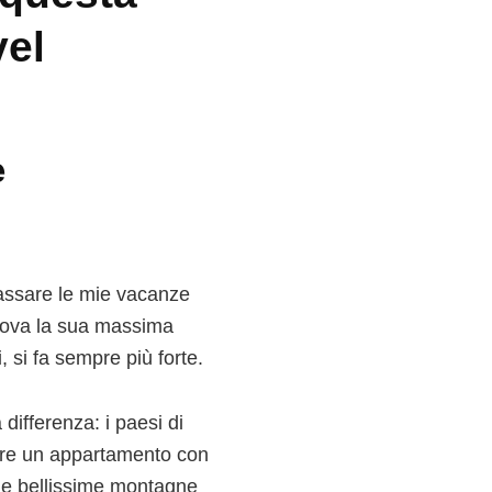
vel
e
 passare le mie vacanze
trova la sua massima
 si fa sempre più forte.
ifferenza: i paesi di
ttare un appartamento con
lle bellissime montagne