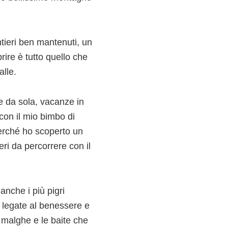
tieri ben mantenuti, un
prire è tutto quello che
lle.
e da sola, vacanze in
 con il mio bimbo di
perché ho scoperto un
ri da percorrere con il
nche i più pigri
e legate al benessere e
e malghe e le baite che