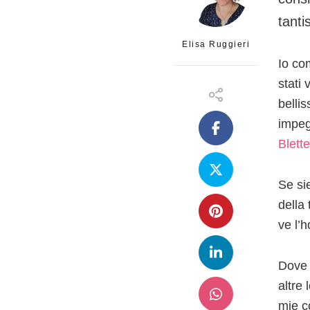
tanti
Elisa Ruggieri
Io co
stati 
belli
impegn
Blett
Se si
della
ve l’
Dove 
altre
mie co