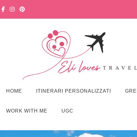
Viaggiare in famiglia, senza stress. Con curiosità, lentezza e m
Eli loves travelling
HOME
ITINERARI PERSONALIZZATI
GRE
WORK WITH ME
UGC