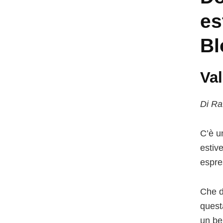
es
Bl
Val
Di Ra
C’è u
estiv
espre
Che d
quest
un be