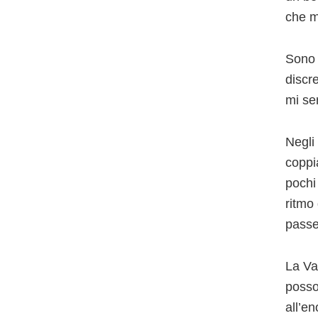
che m
Sono 
discre
mi se
Negli
coppia
pochi
ritmo
passe
La Va
posso
all’e