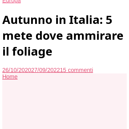
Europa
Autunno in Italia: 5
mete dove ammirare
il foliage
su
26/10/2020
27/09/2022
15 commenti
Autunno
Home
in
Italia:
5
mete
dove
ammirare
il