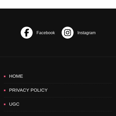
i
o
n
HOME
PRIVACY POLICY
UGC