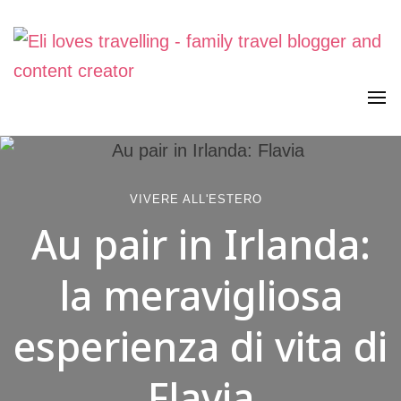
Viaggiare in famiglia, senza stress. Con curiosità, lentezza e
Eli loves travelling
meraviglia
VIVERE ALL'ESTERO
Au pair in Irlanda:
la meravigliosa
esperienza di vita di
Flavia