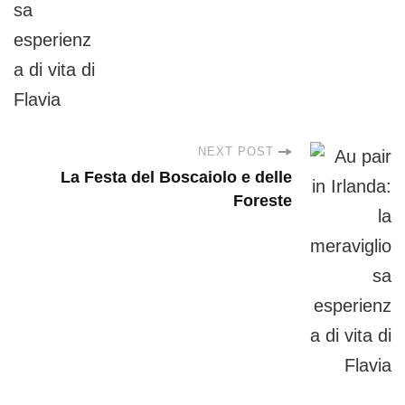
t
N
a
NEXT POST
v
La Festa del Boscaiolo e delle
Foreste
i
g
a
t