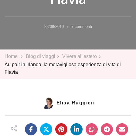
su
28/08/2019
7 commenti
Au
pair
in
Irlanda:
Home
Blog di viaggi
Vivere all'estero
la
Au pair in Irlanda: la meravigliosa esperienza di vita di
meravigliosa
Flavia
esperienza
di
vita
di
Flavia
Elisa Ruggieri