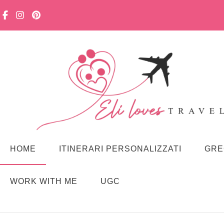
Eli loves travelling
Viaggiare in famiglia, senza stress. Con curiosità, lentezza e m
HOME
ITINERARI PERSONALIZZATI
GRE
WORK WITH ME
UGC